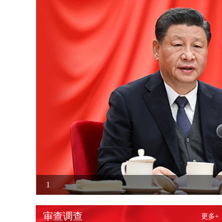
1
审查调查
更多+