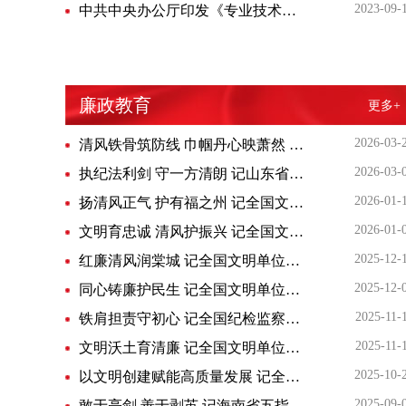
2023-09-
中共中央办公厅印发《专业技术类公务员管理规定》和《行政执法类公务员管理规定》
廉政教育
更多+
2026-03-
清风铁骨筑防线 巾帼丹心映萧然 记全国三八红旗集体、浙江省杭州市萧山区法纪教育中心
2026-03-
执纪法利剑 守一方清朗 记山东省“铁纪护航”先进个人，临沂市河东区纪委副书记、监委副主任张富磊
2026-01-
扬清风正气 护有福之州 记全国文明单位、福建省福州市纪委监委
2026-01-
文明育忠诚 清风护振兴 记全国文明单位、辽宁省纪委监委机关
2025-12-
红廉清风润棠城 记全国文明单位、重庆市永川区纪委监委
2025-12-
同心铸廉护民生 记全国文明单位、安徽省祁门县纪委监委
2025-11-
铁肩担责守初心 记全国纪检监察系统先进工作者，江苏省镇江市纪委副书记、监委副主任陈功
2025-11-
文明沃土育清廉 记全国文明单位、福建省龙岩市纪委监委
2025-10-
以文明创建赋能高质量发展 记全国文明单位、青海省纪委监委机关
2025-09-
敢于亮剑 善于剥茧 记海南省五指山市纪委监委第二派驻纪检监察组组长刘琪