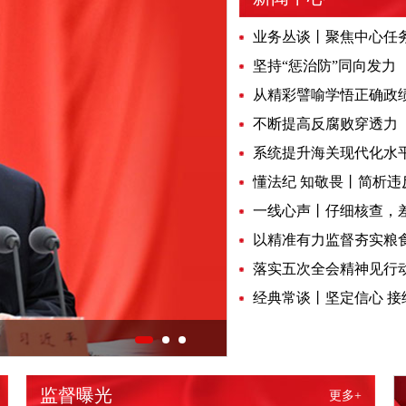
业务丛谈丨聚焦中心任
坚持“惩治防”同向发力
从精彩譬喻学悟正确政绩
不断提高反腐败穿透力
系统提升海关现代化水
一线心声丨仔细核查，
以精准有力监督夯实粮
落实五次全会精神见行
经典常谈丨坚定信心 接
监督曝光
更多+