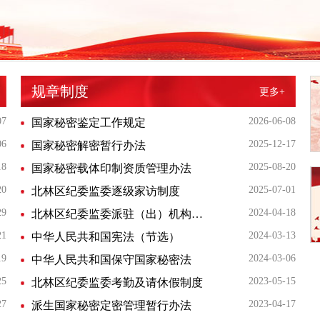
规章制度
更多+
07
2026-06-08
国家秘密鉴定工作规定
06
2025-12-17
国家秘密解密暂行办法
18
2025-08-20
国家秘密载体印制资质管理办法
20
2025-07-01
​北林区纪委监委逐级家访制度
29
2024-04-18
北林区纪委监委派驻（出）机构党员干部个人有关事项请示报告制度
21
2024-03-13
中华人民共和国宪法（节选）
19
2024-03-06
中华人民共和国保守国家秘密法
25
2023-05-15
北林区纪委监委考勤及请休假制度
27
2023-04-17
派生国家秘密定密管理暂行办法