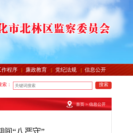
工作程序
廉政教育
党纪法规
信息公开
搜索：
搜索
首页
> 信息公开
间“八严守”