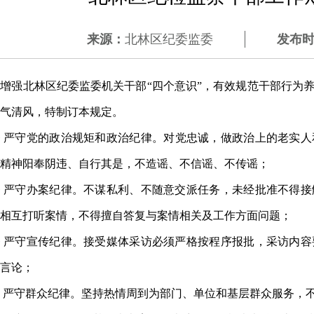
来源：
北林区纪委监委
发布
断
增强
北林区
纪委监委机关干部
“四个意识”，
有效规范干部行为
气清风，特制订本规定
。
条
严守
党的
政治规矩和政治纪律。对党忠诚，做政治上的老实人
精神
阳奉阴违、自行其是
，
不造谣、不信谣、不传谣
；
条
严守办案纪律。不谋私利、不随意交派任务
，未经批准不得接
相互打听案情，不得擅自答复与案情相关及工作方面问题
；
条
严守宣传纪律。接受媒体采访必须严格按程序报批，采访内容
言论；
严守群众纪律。坚持热情周到为部门、单位和基层群众服务，