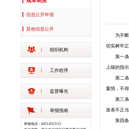
规章制度
信息公开年报
其他信息公开
为不
切实树牢正
组织机构
第一
上级的指示
工作程序
第二
案情，不得
监督曝光
第三
发表不
正当
举报指南
第四条
举报电话：0455-8315112