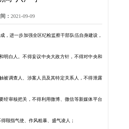
时间：
2021-09-09
养成，
进一步加强
全区纪检监察
干部队伍自身建设
，
和明白人。不得妄议中央大政方针，不得对中央和
触被调查人、涉案人员及其特定关系人，
不得泄露
要经审核把关
，
不得利用微博、微信等新媒体平台
不得颐指气使、
作风粗暴
、盛气凌人
；