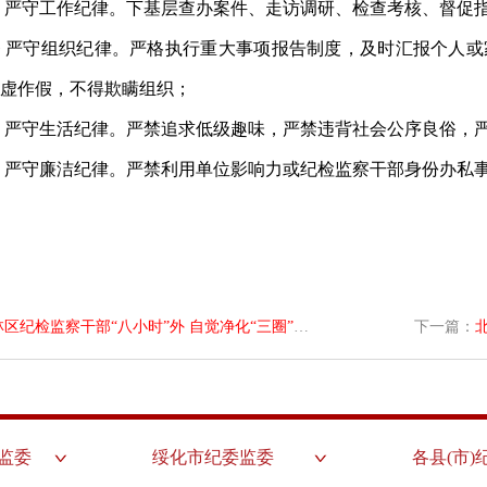
严守工作纪律。下基层
查办案件
、
走访调研、
检查考核、督促
条
严守组织纪律。
严格执行
重大事项报告
制度
，及时汇报个人或
虚作假，不得欺瞒组织
；
严守
生活纪律。严禁追求低级趣味，严禁违背社会公序良俗，
条
严守
廉洁
纪律。
严禁利用单位影响力或纪检监察干部身份办私
区纪检监察干部“八小时”外 自觉净化“三圈”九严禁
下一篇：
监委
绥化市纪委监委
各县(市)