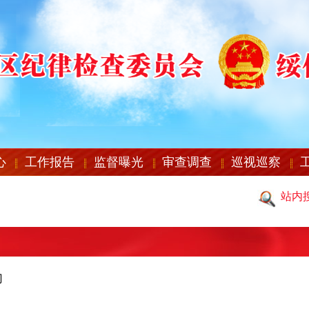
心
工作报告
监督曝光
审查调查
巡视巡察
站内
门