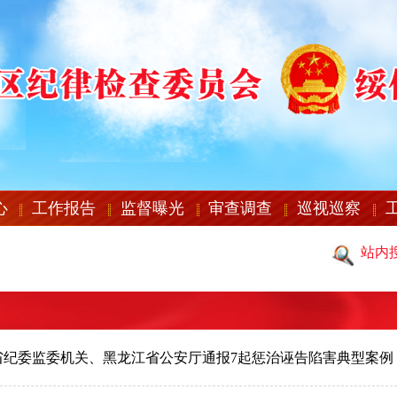
心
工作报告
监督曝光
审查调查
巡视巡察
站内
省纪委监委机关、黑龙江省公安厅通报7起惩治诬告陷害典型案例